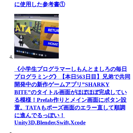
に使用した参考書①
《小学生プログラマーしもんとましろの毎日
プログラミング》【本日563日目】兄弟で共同
開発中の新作ゲームアプリ”SHARKY
BITE”のタイトル画面がほぼほぼ完成してい
る模様！Prefab作りとメイン画面にボタン設
置。TATAもポーズ画面のエラー直して順調
に進んでるっぽい！
Unity3D,Blender,Swift,Xcode