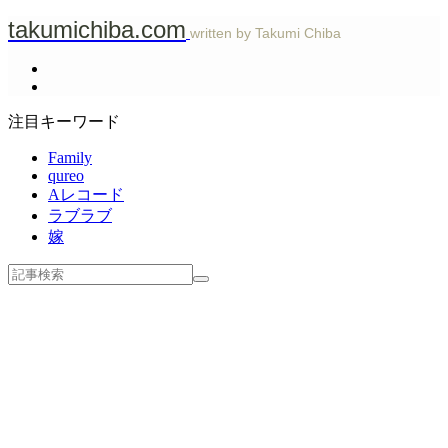
takumichiba.com
written by Takumi Chiba
注目キーワード
Family
qureo
Aレコード
ラブラブ
嫁