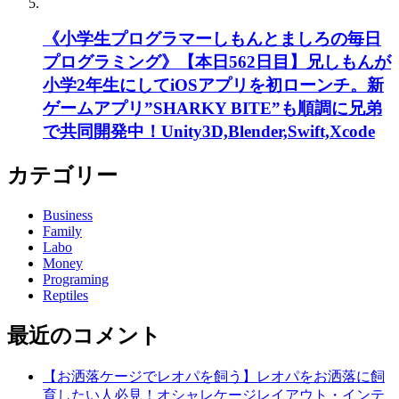
《小学生プログラマーしもんとましろの毎日
プログラミング》【本日562日目】兄しもんが
小学2年生にしてiOSアプリを初ローンチ。新
ゲームアプリ”SHARKY BITE”も順調に兄弟
で共同開発中！Unity3D,Blender,Swift,Xcode
カテゴリー
Business
Family
Labo
Money
Programing
Reptiles
最近のコメント
【お洒落ケージでレオパを飼う】レオパをお洒落に飼
育したい人必見！オシャレケージレイアウト・インテ