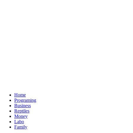
Home
Programing
Business
Reptiles
Money
Labo
Family