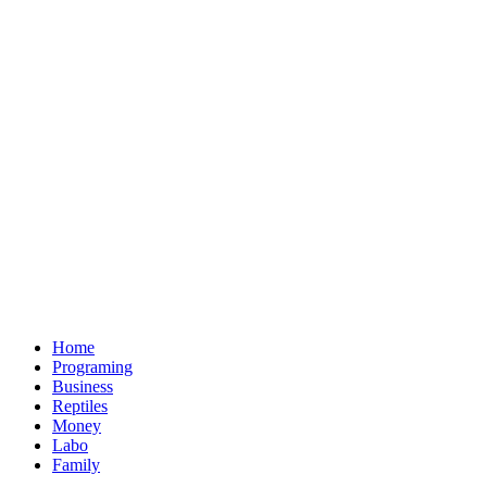
Home
Programing
Business
Reptiles
Money
Labo
Family