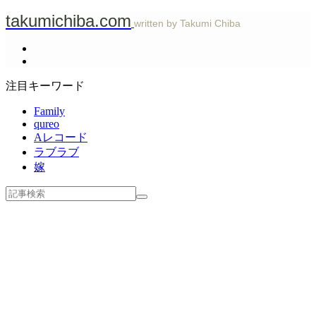
takumichiba.com
written by Takumi Chiba
注目キーワード
Family
qureo
Aレコード
ラブラブ
嫁