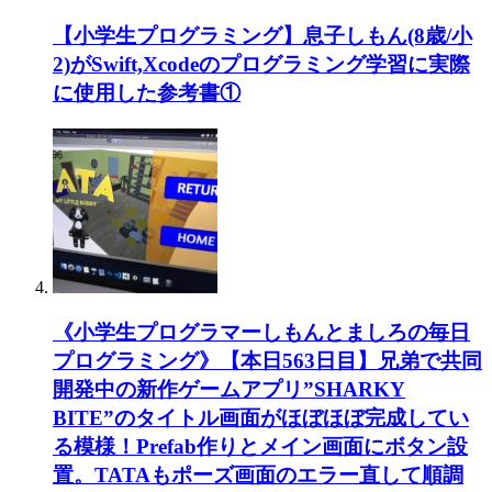
【小学生プログラミング】息子しもん(8歳/小
2)がSwift,Xcodeのプログラミング学習に実際
に使用した参考書①
《小学生プログラマーしもんとましろの毎日
プログラミング》【本日563日目】兄弟で共同
開発中の新作ゲームアプリ”SHARKY
BITE”のタイトル画面がほぼほぼ完成してい
る模様！Prefab作りとメイン画面にボタン設
置。TATAもポーズ画面のエラー直して順調