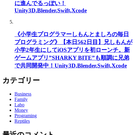
に進んでるっぽい！
Unity3D,Blender,Swift,Xcode
《小学生プログラマーしもんとましろの毎日
プログラミング》【本日562日目】兄しもんが
小学2年生にしてiOSアプリを初ローンチ。新
ゲームアプリ”SHARKY BITE”も順調に兄弟
で共同開発中！Unity3D,Blender,Swift,Xcode
カテゴリー
Business
Family
Labo
Money
Programing
Reptiles
最近のコメント