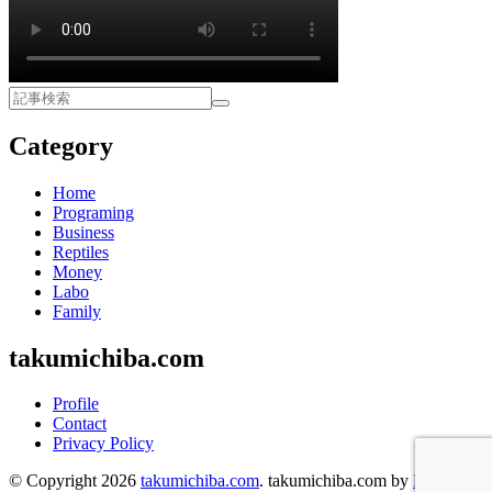
Category
Home
Programing
Business
Reptiles
Money
Labo
Family
takumichiba.com
Profile
Contact
Privacy Policy
© Copyright 2026
takumichiba.com
.
takumichiba.com by
FIT-Web