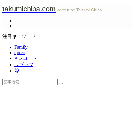
takumichiba.com
written by Takumi Chiba
注目キーワード
Family
qureo
Aレコード
ラブラブ
嫁