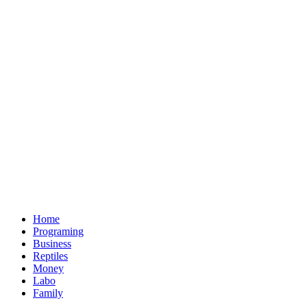
Home
Programing
Business
Reptiles
Money
Labo
Family