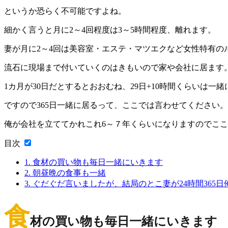
というか恐らく不可能ですよね。
細かく言うと月に2～4回程度は3～5時間程度、離れます。
妻が月に2～4回は美容室・エステ・マツエクなど女性特有の
流石に現場まで付いていくのはきもいので家や会社に居ます
1カ月が30日だとするとおおむね、29日+10時間くらいは一
ですので365日一緒に居るって、ここでは言わせてください。
俺が会社を立ててかれこれ6～７年くらいになりますのでここ
目次
1.
食材の買い物も毎日一緒にいきます
2.
朝昼晩の食事も一緒
3.
ぐだぐだ言いましたが、結局のとこ妻が24時間365
食
材の買い物も毎日一緒にいきます