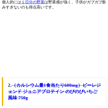
個人的には
１日分の野菜
は野菜感が強く、子供がガブガブ飲
みすぎないのも得点高いです。
2.
（カルシウム量1食当たり600mg）ビーレジ
ェンド ジュニアプロテイン のびのびいちご
風味 750g