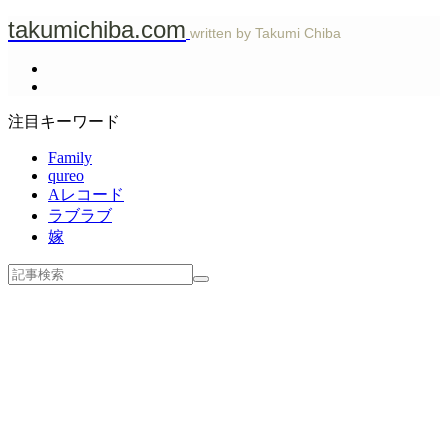
takumichiba.com
written by Takumi Chiba
注目キーワード
Family
qureo
Aレコード
ラブラブ
嫁