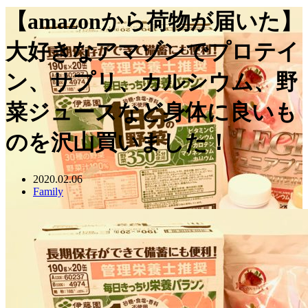
【amazonから荷物が届いた】
大好きなアマゾンでプロテイ
ン、サプリ、カルシウム、野
菜ジュースなど身体に良いも
のを沢山買いました！
2020.02.06
Family