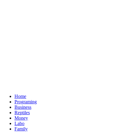
Home
Programing
Business
Reptiles
Money
Labo
Family